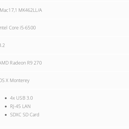
iMac17,1 MK462LL/A
Intel Core i5-6500
3.2
AMD Radeon R9 270
OS X Monterey
4x USB 3.0
RJ-45 LAN
SDXC SD Card