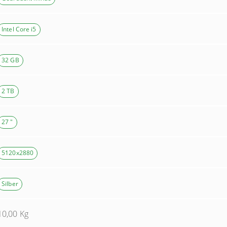
Intel Core i5
32 GB
2 TB
27 "
5120x2880
Silber
10,00
Kg