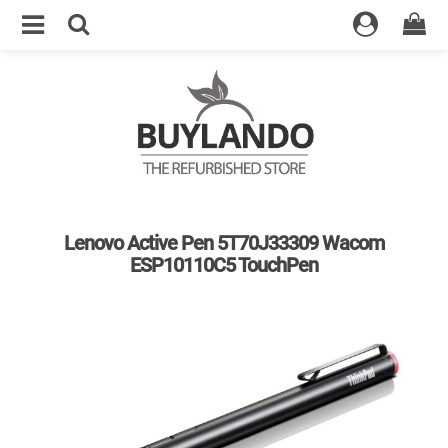
5% Rabatt für Ihren ersten Einkauf
Lenovo Active Pen 5T70J33309 Wacom
ESP10110C5 TouchPen