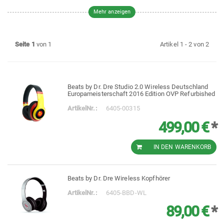
Mehr anzeigen
Beats Modell
Farbe
(1)
Studio 2.0
(1)
Schwarz
Seite 1
von 1
Artikel 1 - 2 von 2
Wireless
Konnektivität
Beats by Dr. Dre Studio 2.0 Wireless Deutschland
(2)
Bluetooth
Europameisterschaft 2016 Edition OVP Refurbished
ArtikelNr.:
6405-00315
499,00 €
*
IN DEN WARENKORB
Beats by Dr. Dre Wireless Kopfhörer
ArtikelNr.:
6405-BBD-WL
89,00 €
*